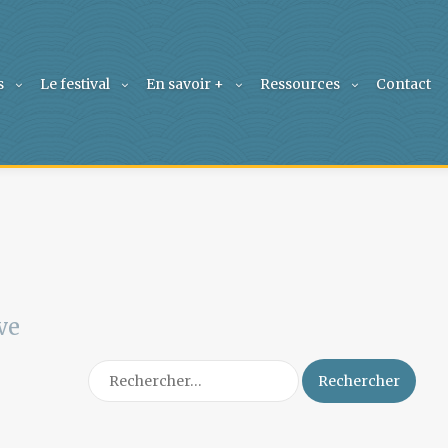
s
Le festival
En savoir +
Ressources
Contact
ve