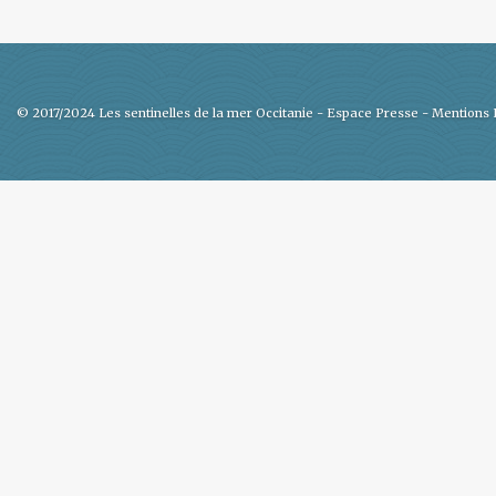
© 2017/2024 Les sentinelles de la mer Occitanie -
Espace Presse
-
Mentions 