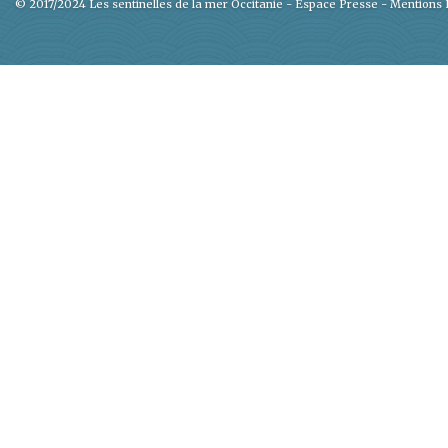
© 2017/2024 Les sentinelles de la mer Occitanie -
Espace Presse
-
Mentions 