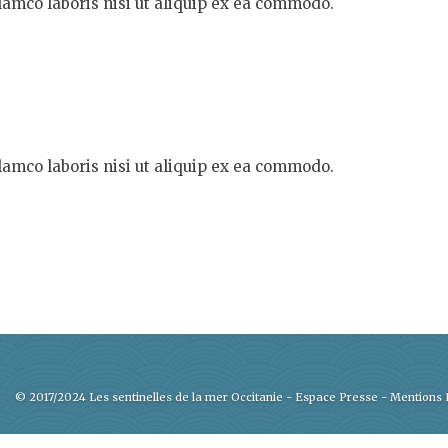
lamco laboris nisi ut aliquip ex ea commodo.
lamco laboris nisi ut aliquip ex ea commodo.
© 2017/2024 Les sentinelles de la mer Occitanie -
Espace Presse
-
Mentions 